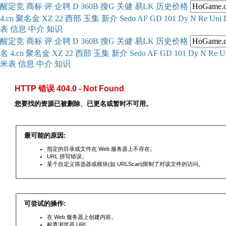
醒
定
竞
商
标
评
企
聘
D
360
B
搜
G
关健
易
LK
历史
价格
4.cn
聚名
金
XZ
22
西部
玉
集
新
介
Se
do
AF
GD
101
Dy
N
Re
Uni
表
信息
中介
知识