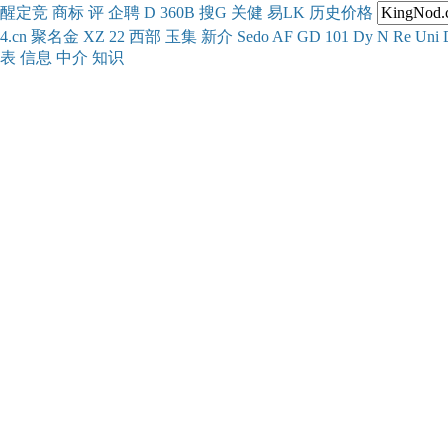
醒
定
竞
商
标
评
企
聘
D
360
B
搜
G
关健
易
LK
历史
价格
4.cn
聚名
金
XZ
22
西部
玉
集
新
介
Se
do
AF
GD
101
Dy
N
Re
Uni
表
信息
中介
知识