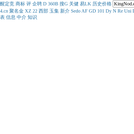
醒
定
竞
商
标
评
企
聘
D
360
B
搜
G
关健
易
LK
历史
价格
4.cn
聚名
金
XZ
22
西部
玉
集
新
介
Se
do
AF
GD
101
Dy
N
Re
Uni
表
信息
中介
知识