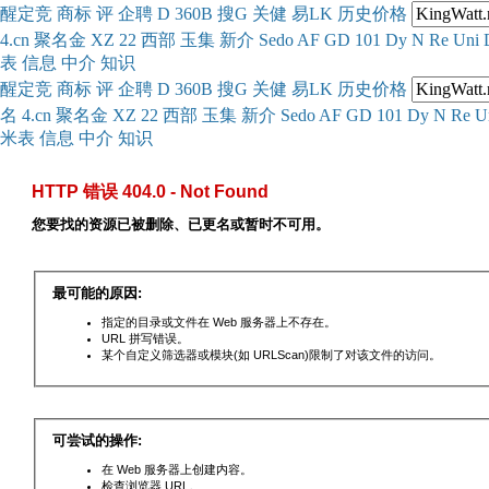
醒
定
竞
商
标
评
企
聘
D
360
B
搜
G
关健
易
LK
历史
价格
4.cn
聚名
金
XZ
22
西部
玉
集
新
介
Se
do
AF
GD
101
Dy
N
Re
Uni
表
信息
中介
知识