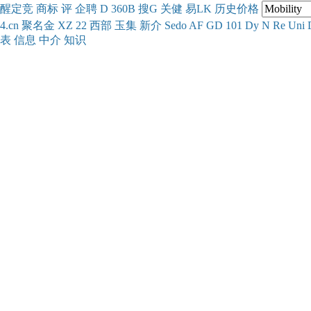
醒
定
竞
商
标
评
企
聘
D
360
B
搜
G
关健
易
LK
历史
价格
4.cn
聚名
金
XZ
22
西部
玉
集
新
介
Se
do
AF
GD
101
Dy
N
Re
Uni
表
信息
中介
知识