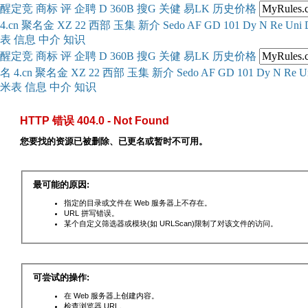
醒
定
竞
商
标
评
企
聘
D
360
B
搜
G
关健
易
LK
历史
价格
4.cn
聚名
金
XZ
22
西部
玉
集
新
介
Se
do
AF
GD
101
Dy
N
Re
Uni
表
信息
中介
知识