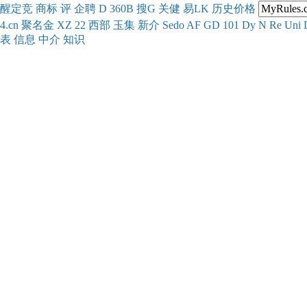
醒
定
竞
商
标
评
企
聘
D
360
B
搜
G
关健
易
LK
历史
价格
4.cn
聚名
金
XZ
22
西部
玉
集
新
介
Se
do
AF
GD
101
Dy
N
Re
Uni
表
信息
中介
知识