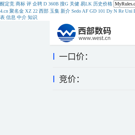
醒
定
竞
商
标
评
企
聘
D
360
B
搜
G
关健
易
LK
历史
价格
4.cn
聚名
金
XZ
22
西部
玉
集
新
介
Se
do
AF
GD
101
Dy
N
Re
Uni
表
信息
中介
知识