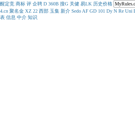
醒
定
竞
商
标
评
企
聘
D
360
B
搜
G
关健
易
LK
历史
价格
4.cn
聚名
金
XZ
22
西部
玉
集
新
介
Se
do
AF
GD
101
Dy
N
Re
Uni
表
信息
中介
知识