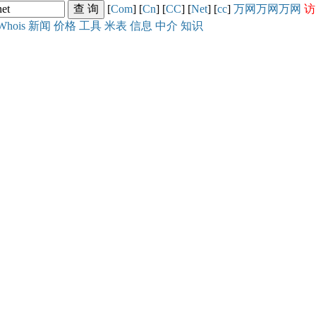
[
Com
] [
Cn
] [
CC
] [
Net
] [
cc
]
万网
万网
万网
访
Whois
新闻
价格
工具
米表
信息
中介
知识