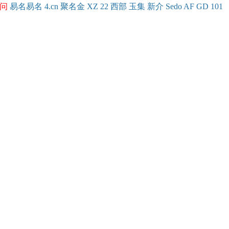
问
易名
易
名
4.cn
聚名
金
XZ
22
西部
玉
集
新
介
Se
do
AF
GD
101