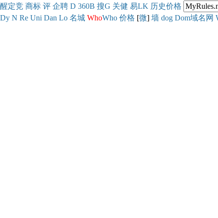
醒
定
竞
商
标
评
企
聘
D
360
B
搜
G
关健
易
LK
历史
价格
Dy
N
Re
Uni
Dan
Lo
名城
Who
Who
价格
[
微
]
墙
dog
Dom域名网