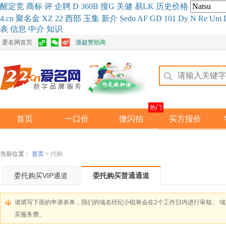
醒
定
竞
商
标
评
企
聘
D
360
B
搜
G
关健
易
LK
历史
价格
4.cn
聚名
金
XZ
22
西部
玉
集
新
介
Se
do
AF
GD
101
Dy
N
Re
Uni
表
信息
中介
知识