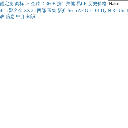
醒
定
竞
商
标
评
企
聘
D
360
B
搜
G
关健
易
LK
历史
价格
4.cn
聚名
金
XZ
22
西部
玉
集
新
介
Se
do
AF
GD
101
Dy
N
Re
Uni
表
信息
中介
知识