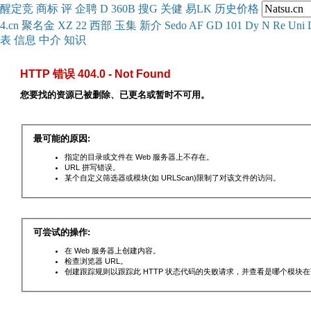
醒
定
竞
商
标
评
企
聘
D
360
B
搜
G
关健
易
LK
历史
价格
4.cn
聚名
金
XZ
22
西部
玉
集
新
介
Se
do
AF
GD
101
Dy
N
Re
Uni
表
信息
中介
知识