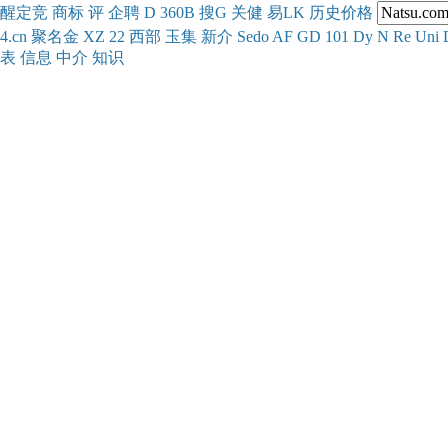
醒
定
竞
商
标
评
企
聘
D
360
B
搜
G
关健
易
LK
历史
价格
4.cn
聚名
金
XZ
22
西部
玉
集
新
介
Se
do
AF
GD
101
Dy
N
Re
Uni
表
信息
中介
知识