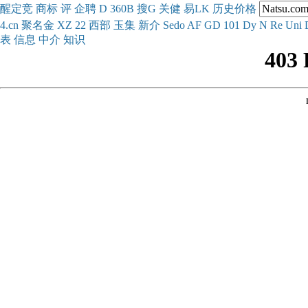
醒
定
竞
商
标
评
企
聘
D
360
B
搜
G
关健
易
LK
历史
价格
4.cn
聚名
金
XZ
22
西部
玉
集
新
介
Se
do
AF
GD
101
Dy
N
Re
Uni
表
信息
中介
知识