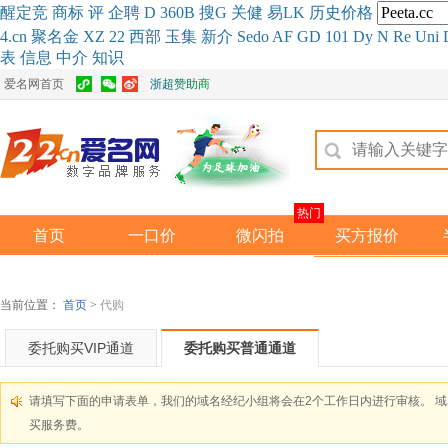
醒
定
竞
商
标
评
企
聘
D
360
B
搜
G
关健
易
LK
历史
价格
4.cn
聚名
金
XZ
22
西部
玉
集
新
介
Se
do
AF
GD
101
Dy
N
Re
Uni
表
信息
中介
知识