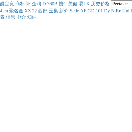
醒
定
竞
商
标
评
企
聘
D
360
B
搜
G
关健
易
LK
历史
价格
4.cn
聚名
金
XZ
22
西部
玉
集
新
介
Se
do
AF
GD
101
Dy
N
Re
Uni
表
信息
中介
知识