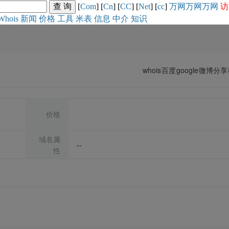
[
Com
] [
Cn
] [
CC
] [
Net
] [
cc
]
万网
万网
万网
访
Whois
新闻
价格
工具
米表
信息
中介
知识