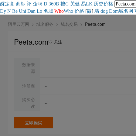
醒
定
竞
商
标
评
企
聘
D
360
B
搜
G
关健
易
LK
历史
价格
Dy
N
Re
Uni
Dan
Lo
名城
Who
Who
价格
[
微
]
墙
dog
Dom域名网