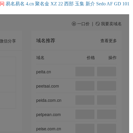
问
易名
易
名
4.cn
聚名
金
XZ
22
西部
玉
集
新
介
Se
do
AF
GD
101