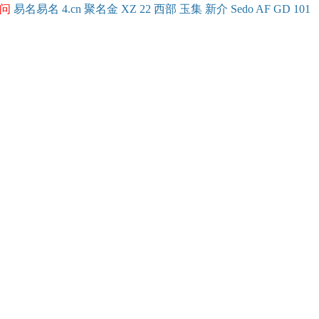
问
易名
易
名
4.cn
聚名
金
XZ
22
西部
玉
集
新
介
Se
do
AF
GD
101