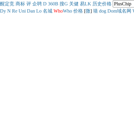
醒
定
竞
商
标
评
企
聘
D
360
B
搜
G
关健
易
LK
历史
价格
Dy
N
Re
Uni
Dan
Lo
名城
Who
Who
价格
[
微
]
墙
dog
Dom域名网