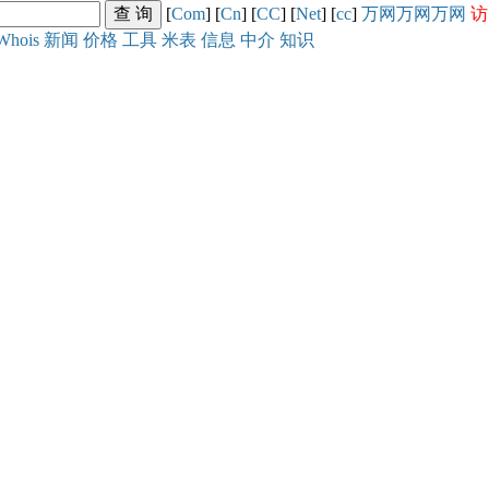
[
Com
] [
Cn
] [
CC
] [
Net
] [
cc
]
万网
万网
万网
访
Whois
新闻
价格
工具
米表
信息
中介
知识