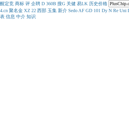
醒
定
竞
商
标
评
企
聘
D
360
B
搜
G
关健
易
LK
历史
价格
4.cn
聚名
金
XZ
22
西部
玉
集
新
介
Se
do
AF
GD
101
Dy
N
Re
Uni
表
信息
中介
知识