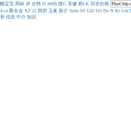
醒
定
竞
商
标
评
企
聘
D
360
B
搜
G
关健
易
LK
历史
价格
4.cn
聚名
金
XZ
22
西部
玉
集
新
介
Se
do
AF
GD
101
Dy
N
Re
Uni
表
信息
中介
知识