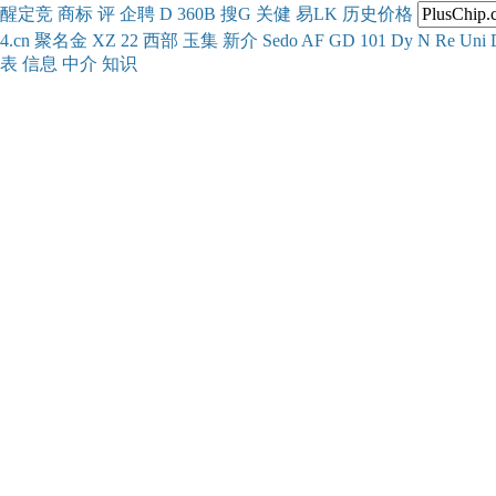
醒
定
竞
商
标
评
企
聘
D
360
B
搜
G
关健
易
LK
历史
价格
4.cn
聚名
金
XZ
22
西部
玉
集
新
介
Se
do
AF
GD
101
Dy
N
Re
Uni
表
信息
中介
知识