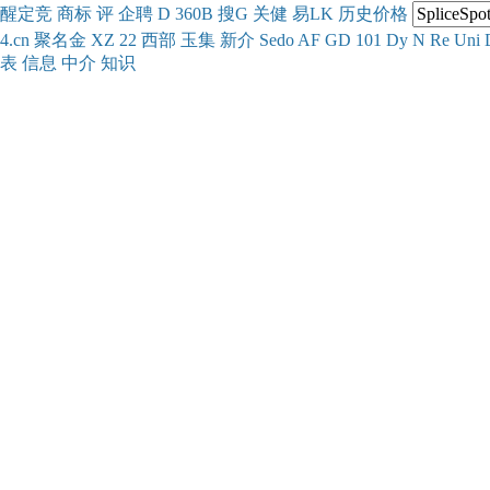
醒
定
竞
商
标
评
企
聘
D
360
B
搜
G
关健
易
LK
历史
价格
4.cn
聚名
金
XZ
22
西部
玉
集
新
介
Se
do
AF
GD
101
Dy
N
Re
Uni
表
信息
中介
知识