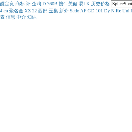
醒
定
竞
商
标
评
企
聘
D
360
B
搜
G
关健
易
LK
历史
价格
4.cn
聚名
金
XZ
22
西部
玉
集
新
介
Se
do
AF
GD
101
Dy
N
Re
Uni
表
信息
中介
知识