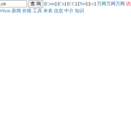
[
Com
] [
Cn
] [
CC
] [
Net
] [
cc
]
万网
万网
万网
访
Whois
新闻
价格
工具
米表
信息
中介
知识