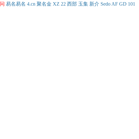
问
易名
易
名
4.cn
聚名
金
XZ
22
西部
玉
集
新
介
Se
do
AF
GD
101