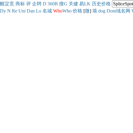
醒
定
竞
商
标
评
企
聘
D
360
B
搜
G
关健
易
LK
历史
价格
Dy
N
Re
Uni
Dan
Lo
名城
Who
Who
价格
[
微
]
墙
dog
Dom域名网