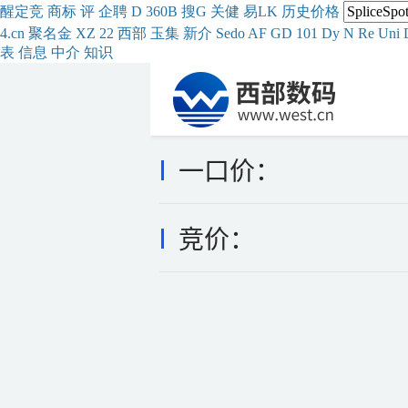
醒
定
竞
商
标
评
企
聘
D
360
B
搜
G
关健
易
LK
历史
价格
4.cn
聚名
金
XZ
22
西部
玉
集
新
介
Se
do
AF
GD
101
Dy
N
Re
Uni
表
信息
中介
知识