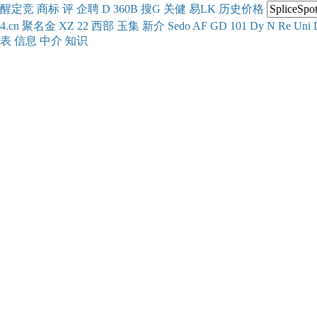
醒
定
竞
商
标
评
企
聘
D
360
B
搜
G
关健
易
LK
历史
价格
4.cn
聚名
金
XZ
22
西部
玉
集
新
介
Se
do
AF
GD
101
Dy
N
Re
Uni
表
信息
中介
知识