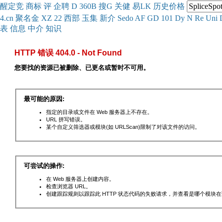
醒
定
竞
商
标
评
企
聘
D
360
B
搜
G
关健
易
LK
历史
价格
4.cn
聚名
金
XZ
22
西部
玉
集
新
介
Se
do
AF
GD
101
Dy
N
Re
Uni
表
信息
中介
知识