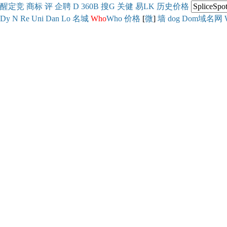
醒
定
竞
商
标
评
企
聘
D
360
B
搜
G
关健
易
LK
历史
价格
Dy
N
Re
Uni
Dan
Lo
名城
Who
Who
价格
[
微
]
墙
dog
Dom域名网