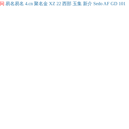
问
易名
易
名
4.cn
聚名
金
XZ
22
西部
玉
集
新
介
Se
do
AF
GD
101