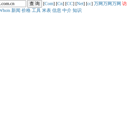
[
Com
] [
Cn
] [
CC
] [
Net
] [
cc
]
万网
万网
万网
访
Whois
新闻
价格
工具
米表
信息
中介
知识