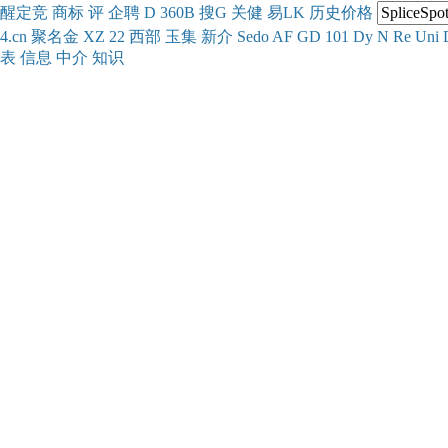
醒
定
竞
商
标
评
企
聘
D
360
B
搜
G
关健
易
LK
历史
价格
4.cn
聚名
金
XZ
22
西部
玉
集
新
介
Se
do
AF
GD
101
Dy
N
Re
Uni
表
信息
中介
知识