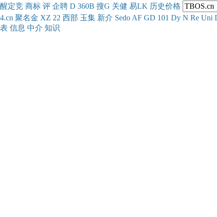
醒
定
竞
商
标
评
企
聘
D
360
B
搜
G
关健
易
LK
历史
价格
4.cn
聚名
金
XZ
22
西部
玉
集
新
介
Se
do
AF
GD
101
Dy
N
Re
Uni
表
信息
中介
知识