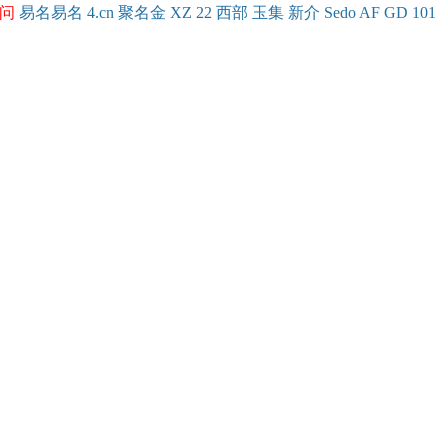
问
易名
易
名
4.cn
聚名
金
XZ
22
西部
玉
集
新
介
Se
do
AF
GD
101