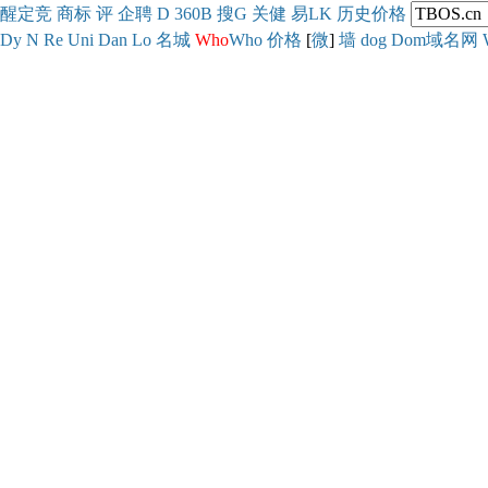
醒
定
竞
商
标
评
企
聘
D
360
B
搜
G
关健
易
LK
历史
价格
Dy
N
Re
Uni
Dan
Lo
名城
Who
Who
价格
[
微
]
墙
dog
Dom域名网