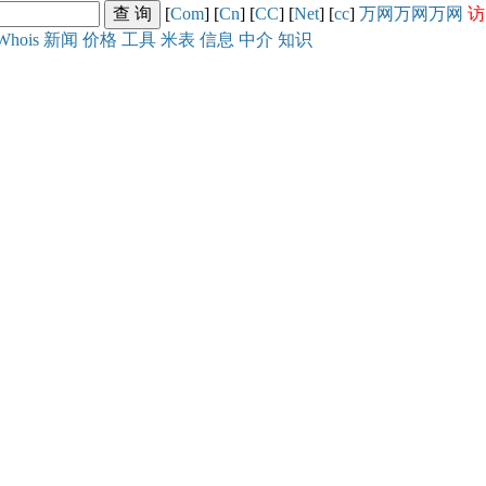
[
Com
] [
Cn
] [
CC
] [
Net
] [
cc
]
万网
万网
万网
访
Whois
新闻
价格
工具
米表
信息
中介
知识