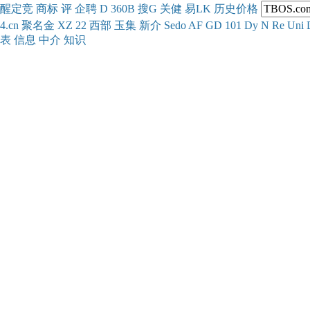
醒
定
竞
商
标
评
企
聘
D
360
B
搜
G
关健
易
LK
历史
价格
4.cn
聚名
金
XZ
22
西部
玉
集
新
介
Se
do
AF
GD
101
Dy
N
Re
Uni
表
信息
中介
知识