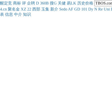
醒
定
竞
商
标
评
企
聘
D
360
B
搜
G
关健
易
LK
历史
价格
4.cn
聚名
金
XZ
22
西部
玉
集
新
介
Se
do
AF
GD
101
Dy
N
Re
Uni
表
信息
中介
知识