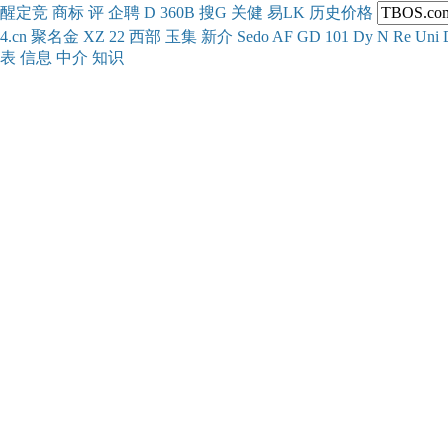
醒
定
竞
商
标
评
企
聘
D
360
B
搜
G
关健
易
LK
历史
价格
4.cn
聚名
金
XZ
22
西部
玉
集
新
介
Se
do
AF
GD
101
Dy
N
Re
Uni
表
信息
中介
知识