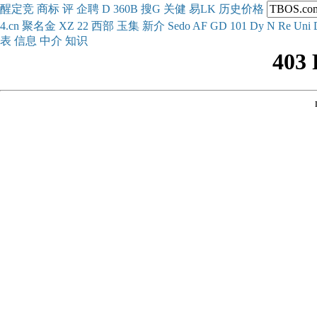
醒
定
竞
商
标
评
企
聘
D
360
B
搜
G
关健
易
LK
历史
价格
4.cn
聚名
金
XZ
22
西部
玉
集
新
介
Se
do
AF
GD
101
Dy
N
Re
Uni
表
信息
中介
知识