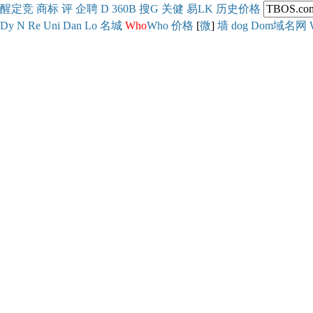
醒
定
竞
商
标
评
企
聘
D
360
B
搜
G
关健
易
LK
历史
价格
Dy
N
Re
Uni
Dan
Lo
名城
Who
Who
价格
[
微
]
墙
dog
Dom域名网