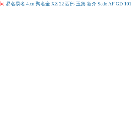
问
易名
易
名
4.cn
聚名
金
XZ
22
西部
玉
集
新
介
Se
do
AF
GD
101