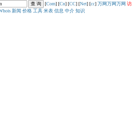
[
Com
] [
Cn
] [
CC
] [
Net
] [
cc
]
万网
万网
万网
访
Whois
新闻
价格
工具
米表
信息
中介
知识