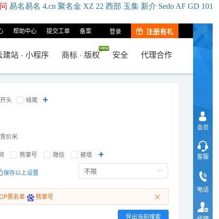
问
易名
易
名
4.cn
聚名
金
XZ
22
西部
玉
集
新
介
Se
do
AF
GD
101