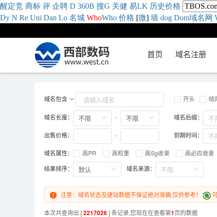
醒
定
竞
商
标
评
企
聘
D
360
B
搜
G
关健
易
LK
历史
价格
Dy
N
Re
Uni
Dan
Lo
名城
Who
Who
价格
[
微
]
墙
dog
Dom域名网