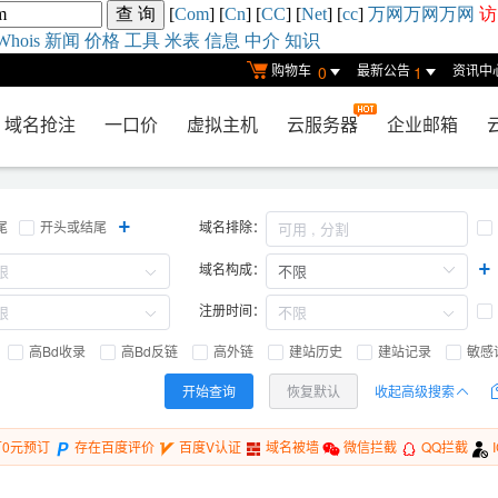
[
Com
] [
Cn
] [
CC
] [
Net
] [
cc
]
万网
万网
万网
访
Whois
新闻
价格
工具
米表
信息
中介
知识