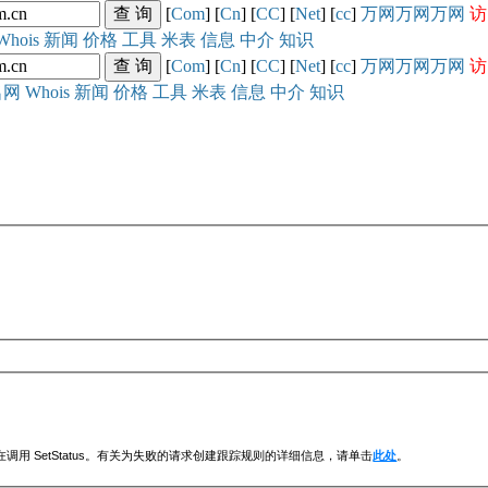
[
Com
] [
Cn
] [
CC
] [
Net
] [
cc
]
万网
万网
万网
访
Whois
新闻
价格
工具
米表
信息
中介
知识