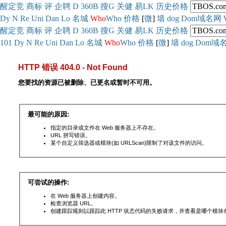
醒
定
竞
商
标
评
企
聘
D
360
B
搜
G
关健
易
LK
历史
价格
Dy
N
Re
Uni
Dan
Lo
名城
Who
Who
价格
[
微
]
墙
dog
Dom域名网