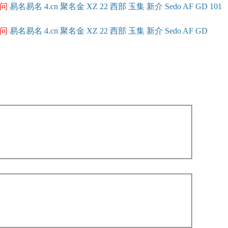
问
易名
易
名
4.cn
聚名
金
XZ
22
西部
玉
集
新
介
Se
do
AF
GD
101