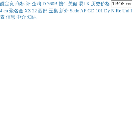
醒
定
竞
商
标
评
企
聘
D
360
B
搜
G
关健
易
LK
历史
价格
4.cn
聚名
金
XZ
22
西部
玉
集
新
介
Se
do
AF
GD
101
Dy
N
Re
Uni
表
信息
中介
知识