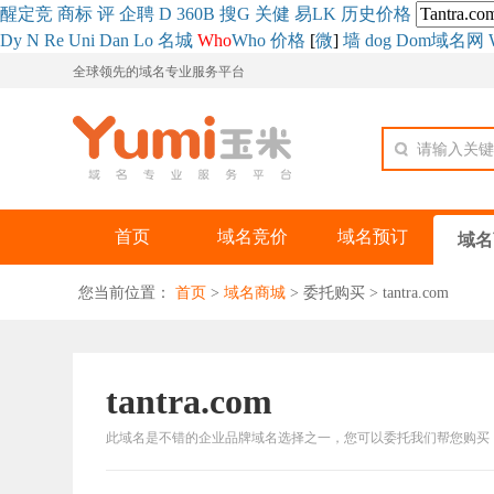
醒
定
竞
商
标
评
企
聘
D
360
B
搜
G
关健
易
LK
历史
价格
Dy
N
Re
Uni
Dan
Lo
名城
Who
Who
价格
[
微
]
墙
dog
Dom域名网