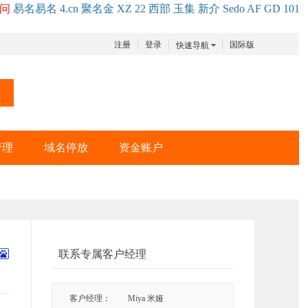
问
易名
易
名
4.cn
聚名
金
XZ
22
西部
玉
集
新
介
Se
do
AF
GD
101