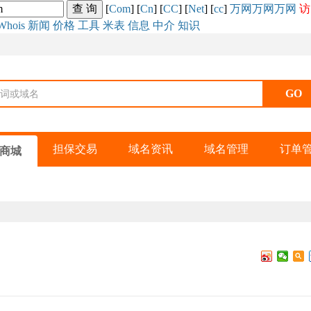
[
Com
] [
Cn
] [
CC
] [
Net
] [
cc
]
万网
万网
万网
访
Whois
新闻
价格
工具
米表
信息
中介
知识