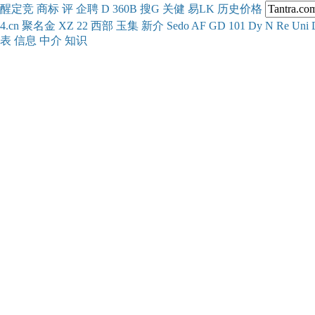
醒
定
竞
商
标
评
企
聘
D
360
B
搜
G
关健
易
LK
历史
价格
4.cn
聚名
金
XZ
22
西部
玉
集
新
介
Se
do
AF
GD
101
Dy
N
Re
Uni
表
信息
中介
知识