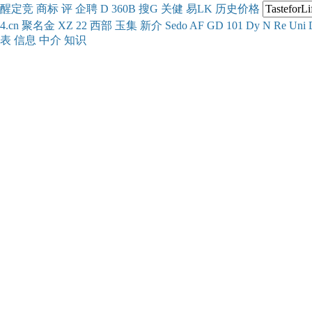
醒
定
竞
商
标
评
企
聘
D
360
B
搜
G
关健
易
LK
历史
价格
4.cn
聚名
金
XZ
22
西部
玉
集
新
介
Se
do
AF
GD
101
Dy
N
Re
Uni
表
信息
中介
知识