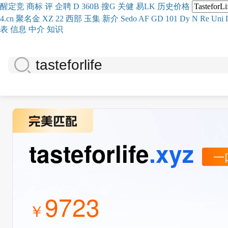
醒
定
竞
商
标
评
企
聘
D
360
B
搜
G
关健
易
LK
历史
价格
4.cn
聚名
金
XZ
22
西部
玉
集
新
介
Se
do
AF
GD
101
Dy
N
Re
Uni
表
信息
中介
知识