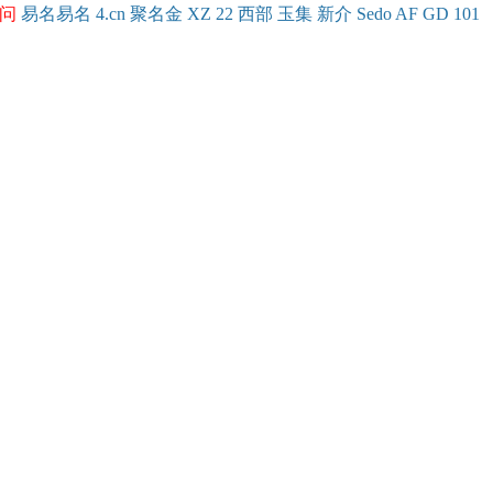
问
易名
易
名
4.cn
聚名
金
XZ
22
西部
玉
集
新
介
Se
do
AF
GD
101