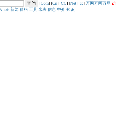
[
Com
] [
Cn
] [
CC
] [
Net
] [
cc
]
万网
万网
万网
访
Whois
新闻
价格
工具
米表
信息
中介
知识