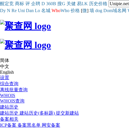
醒
定
竞
商
标
评
企
聘
D
360
B
搜
G
关健
易
LK
历史
价格
Dy
N
Re
Uni
Dan
Lo
名城
Who
Who
价格
[
微
]
墙
dog
Dom域名网