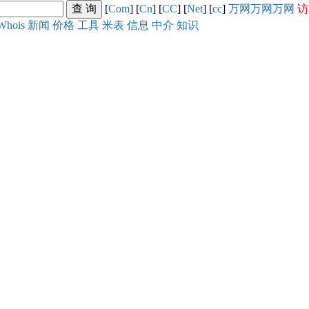
[
Com
] [
Cn
] [
CC
] [
Net
] [
cc
]
万网
万网
万网
访
Whois
新闻
价格
工具
米表
信息
中介
知识