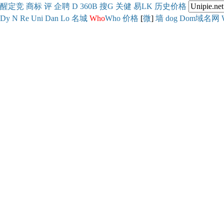
醒
定
竞
商
标
评
企
聘
D
360
B
搜
G
关健
易
LK
历史
价格
Dy
N
Re
Uni
Dan
Lo
名城
Who
Who
价格
[
微
]
墙
dog
Dom域名网