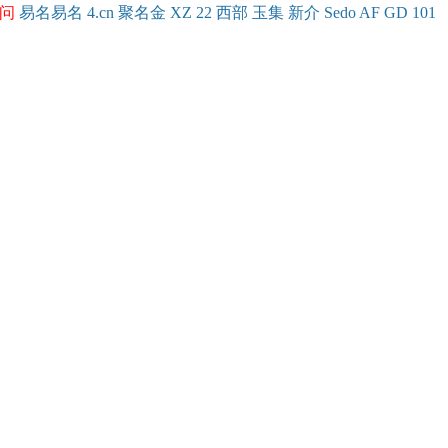
问
易名
易
名
4.cn
聚名
金
XZ
22
西部
玉
集
新
介
Se
do
AF
GD
101