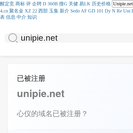
醒
定
竞
商
标
评
企
聘
D
360
B
搜
G
关健
易
LK
历史
价格
4.cn
聚名
金
XZ
22
西部
玉
集
新
介
Se
do
AF
GD
101
Dy
N
Re
Uni
表
信息
中介
知识