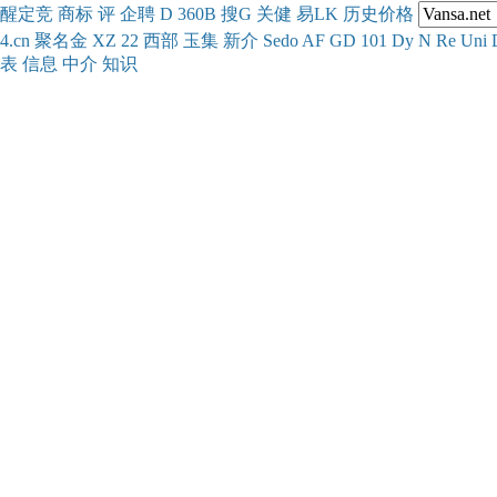
醒
定
竞
商
标
评
企
聘
D
360
B
搜
G
关健
易
LK
历史
价格
4.cn
聚名
金
XZ
22
西部
玉
集
新
介
Se
do
AF
GD
101
Dy
N
Re
Uni
表
信息
中介
知识