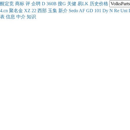
醒
定
竞
商
标
评
企
聘
D
360
B
搜
G
关健
易
LK
历史
价格
4.cn
聚名
金
XZ
22
西部
玉
集
新
介
Se
do
AF
GD
101
Dy
N
Re
Uni
表
信息
中介
知识