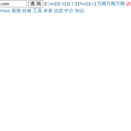
[
Com
] [
Cn
] [
CC
] [
Net
] [
cc
]
万网
万网
万网
访
Whois
新闻
价格
工具
米表
信息
中介
知识