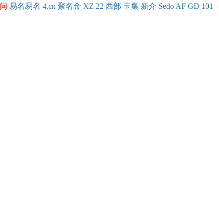
问
易名
易
名
4.cn
聚名
金
XZ
22
西部
玉
集
新
介
Se
do
AF
GD
101