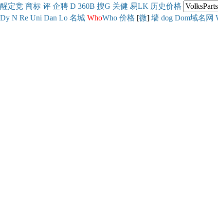
醒
定
竞
商
标
评
企
聘
D
360
B
搜
G
关健
易
LK
历史
价格
Dy
N
Re
Uni
Dan
Lo
名城
Who
Who
价格
[
微
]
墙
dog
Dom域名网